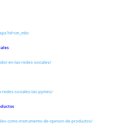
aspx?id=cm_mbc
iales
dor-en-las-redes-sociales/
-redes-sociales-las-pymes/
oductos
ales-como-instrumento-de-opinion-de-productos/