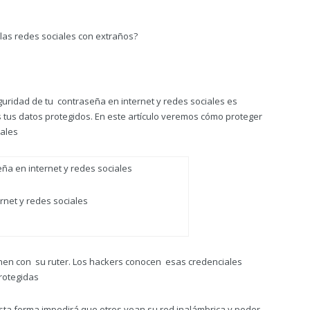
 las redes sociales con extraños?
guridad de tu contraseña en internet y redes sociales es
tus datos protegidos. En este artículo veremos cómo proteger
iales
rnet y redes sociales
nen con su ruter. Los hackers conocen esas credenciales
rotegidas
 esta forma impedirá que otros vean su red inalámbrica y poder