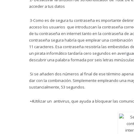
acceder a tus datos
3-Como es de segura tu contraseña es importante deﬁnir
acceso los usuarios que introduzcan la contraseña correc
de tu contraseña en internet tanto en la contraseña de 
contraseña segura habría que emplear una combinación 
11 caracteres. Esa contraseña resistiría las embestidas d
un pirata informático tardaría cero segundos en averigu
descubrir una palabra formada por seis letras minúsculas
Si se añaden dos números al final de ese término apenas
dar con la combinación. Simplemente empleando una mayú
sustancialmente, 53 segundos.
•4Utilizar un antivirus, que ayuda a bloquear las comun