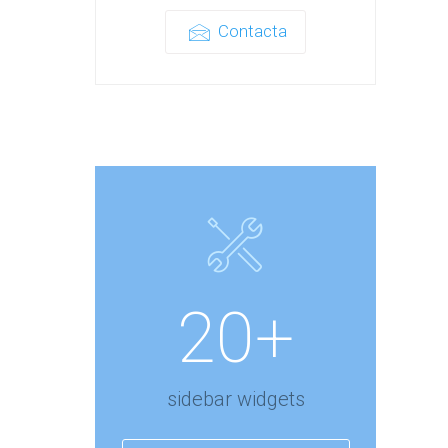
Contacta
20+
sidebar widgets