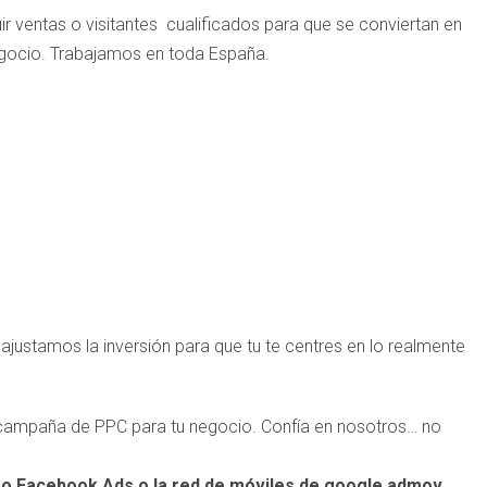
r ventas o visitantes cualificados para que se conviertan en
egocio. Trabajamos en toda España.
ajustamos la inversión para que tu
te centres en lo realmente
a campaña de PPC para tu negocio. Confía en nosotros… no
 o Facebook Ads o la red de móviles de google admov