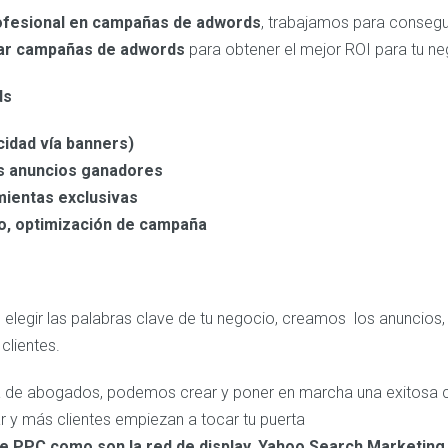
ofesional en campañas de adwords
, trabajamos para consegui
ar campañas de adwords
para obtener el mejor ROI par
a tu n
ds
cidad vía banners)
os anuncios ganadores
mientas exclusivas
o, optimización de campaña
elegir las palabras clave de tu negocio, creamos los anuncios, 
clientes.
icina de abogados, podemos crear y poner en marcha una exitos
 y más clientes empiezan a tocar tu puerta
e PPC como son la red de display, Yahoo Search Marketing