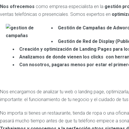
Nos ofrecemos
como empresa especialista en la
gestión pr
ventas telefónicas o presenciales. Somos expertos en
optimiz
Ge
s
tión de Cam
pañas de Adwor
Gestión de Red de Display (Publi
Cr
eación y optimización de Landing Pages para l
Analizamos de donde vienen los clicks con herra
Con nosotros, pagaras menos por estar el primer
Nos encargamos de analizar tu web o landing page, optimizarla, 
importante: el funcionamiento de tu negocio y el cuidado de tus 
No importa si tienes un restaurante, tienda de ropa o una of
pasará mucho tiempo antes de que tu teléfono empiece a sonar
Trabajamos y conocemos a la perfección otros sistemas d