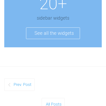
20+
sidebar widgets
See all the widgets
Prev. Post
All Posts