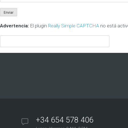
Advertencia:
El plugin
Really Simple CAPTCHA
no está activ
+34 654 578 406