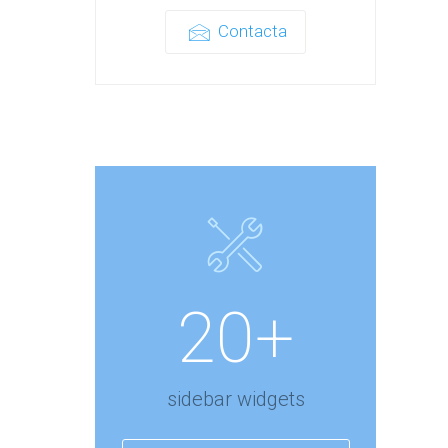
Contacta
20+
sidebar widgets