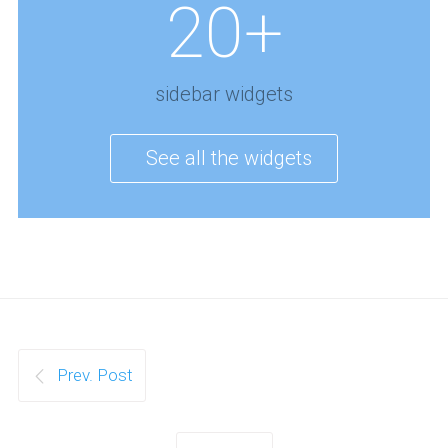
20+
sidebar widgets
See all the widgets
Prev. Post