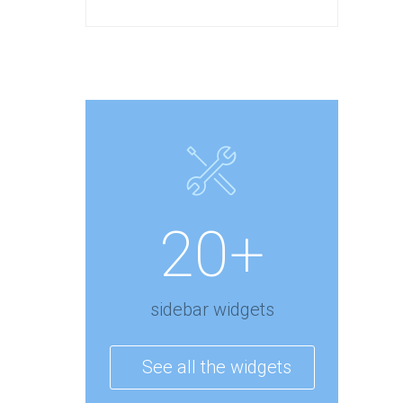
20+
sidebar widgets
See all the widgets