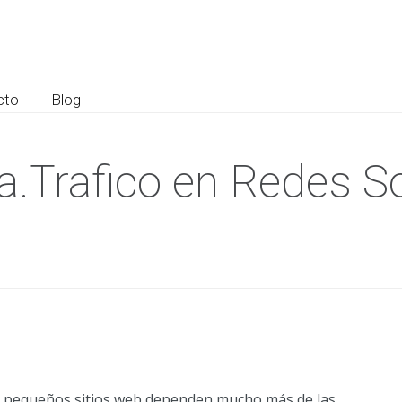
cto
Blog
.Trafico en Redes So
los pequeños sitios web dependen mucho más de las