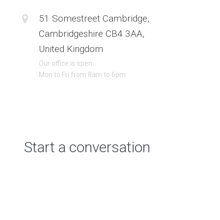
51 Somestreet Cambridge,
Cambridgeshire CB4 3AA,
United Kingdom
Our office is open
Mon to Fri from 8am to 6pm
Start a conversation