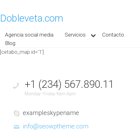
Dobleveta.com
Agencia social media
Servicios
Contacto
Blog
[cetabo_map id='1']
+1 (234) 567.890.11
Monday–Friday 9am-6pm
exampleskypename
info@seowptheme.com